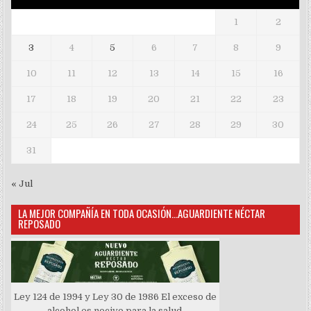
1
2
3
4
5
6
7
8
9
10
11
12
13
14
15
16
17
18
19
20
21
22
23
24
25
26
27
28
29
30
31
« Jul
LA MEJOR COMPAÑÍA EN TODA OCASIÓN…AGUARDIENTE NÉCTAR
REPOSADO
Ley 124 de 1994 y Ley 30 de 1986 El exceso de
alcohol es nocivo para la salud.