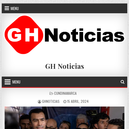
Skip
MENU
to
content
GH Noticias
MENU
POSTED
CUNDINAMARCA
IN
AUTHOR:
PUBLISHED
GHNOTICIAS
15 ABRIL, 2024
DATE: