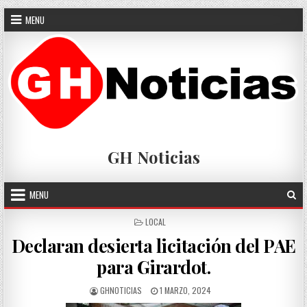
Skip
MENU
to
content
GH Noticias
MENU
POSTED
LOCAL
IN
Declaran desierta licitación del PAE
para Girardot.
AUTHOR:
PUBLISHED
GHNOTICIAS
1 MARZO, 2024
DATE: