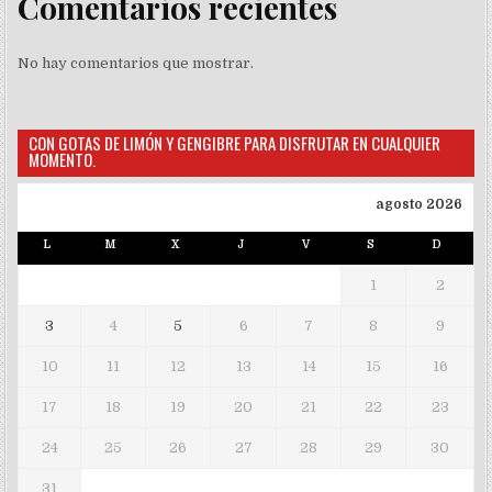
Comentarios recientes
No hay comentarios que mostrar.
CON GOTAS DE LIMÓN Y GENGIBRE PARA DISFRUTAR EN CUALQUIER
MOMENTO.
agosto 2026
L
M
X
J
V
S
D
1
2
3
4
5
6
7
8
9
10
11
12
13
14
15
16
17
18
19
20
21
22
23
24
25
26
27
28
29
30
31