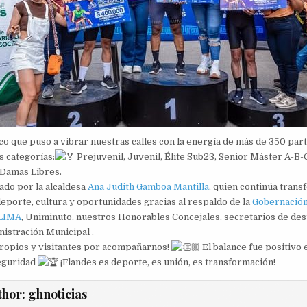
o que puso a vibrar nuestras calles con la energía de más de 350 parti
s categorías:
Prejuvenil, Juvenil, Élite Sub23, Senior Máster A-B
Damas Libres.
do por la alcaldesa
Ana Judith Gamboa Mantilla
, quien continúa tran
eporte, cultura y oportunidades gracias al respaldo de la
Gobernación
LIMA
, Uniminuto, nuestros Honorables Concejales, secretarios de des
nistración Municipal .
ropios y visitantes por acompañarnos!
El balance fue positivo 
eguridad
¡Flandes es deporte, es unión, es transformación!
thor:
ghnoticias