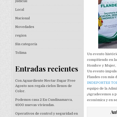
judicial
Local
Nacional
Novedades
region
Sin categoría
Tolima
Un evento históric
compitiendo en la
Hombre y Mujer, 
Entradas recientes
Un evento impulsa
Flandes con más d
Con Aguardiente Nectar Sugar Free
INDEPORTES TO
Agosto nos regala cielos llenos de
equipo de la Admi
Color.
¡Agradecemos a p
Podemos casa 2 En Cundinamarca,
económica y en s
4000 nuevas viviendas.
Au
Operativos de control y seguridad en