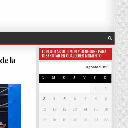
CON GOTAS DE LIMÓN Y GENGIBRE PARA
DISFRUTAR EN CUALQUIER MOMENTO.
 de la
agosto 2026
L
M
X
J
V
S
D
1
2
3
4
5
6
7
8
9
10
11
12
13
14
15
16
17
18
19
20
21
22
23