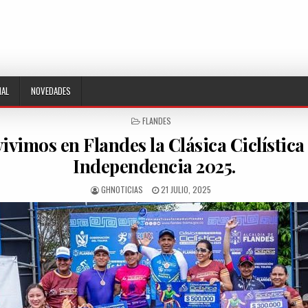
NAL
NOVEDADES
POSTED
FLANDES
IN
 vivimos en Flandes la Clásica Ciclística
Independencia 2025.
AUTHOR:
PUBLISHED
GHNOTICIAS
21 JULIO, 2025
DATE: