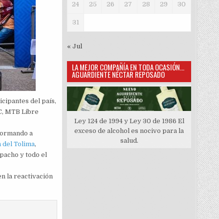
24
25
26
27
28
29
30
31
« Jul
LA MEJOR COMPAÑÍA EN TODA OCASIÓN…
AGUARDIENTE NÉCTAR REPOSADO
cipantes del país,
-C, MTB Libre
Ley 124 de 1994 y Ley 30 de 1986 El
exceso de alcohol es nocivo para la
sformando a
salud.
 del Tolima
,
pacho y todo el
en la reactivación