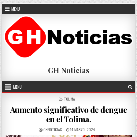
Skip
MENU
to
content
GH Noticias
MENU
POSTED
TOLIMA
IN
Aumento significativo de dengue
en el Tolima.
AUTHOR:
PUBLISHED
GHNOTICIAS
14 MARZO, 2024
DATE: