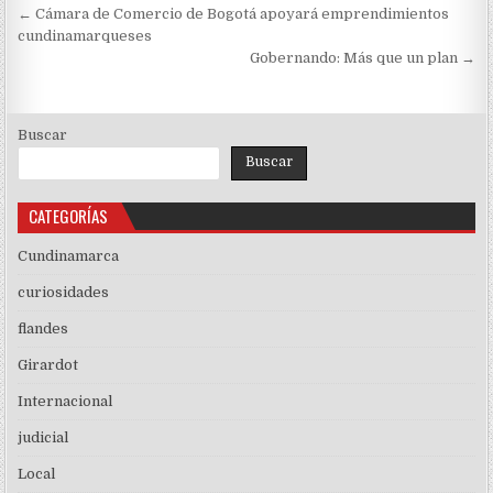
Navegación
← Cámara de Comercio de Bogotá apoyará emprendimientos
de
cundinamarqueses
Gobernando: Más que un plan →
entradas
Buscar
Buscar
CATEGORÍAS
Cundinamarca
curiosidades
flandes
Girardot
Internacional
judicial
Local