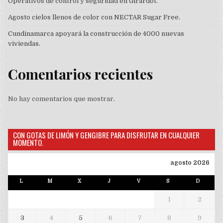
Operativos de control y seguridad en Girardot.
Agosto cielos llenos de color con NECTAR Sugar Free.
Cundinamarca apoyará la construcción de 4000 nuevas
viviendas.
Comentarios recientes
No hay comentarios que mostrar.
CON GOTAS DE LIMÓN Y GENGIBRE PARA DISFRUTAR EN CUALQUIER
MOMENTO.
agosto 2026
L
M
X
J
V
S
D
1
2
3
4
5
6
7
8
9