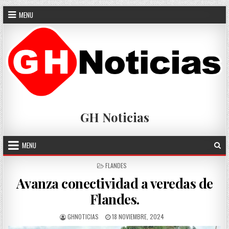
Skip
MENU
to
content
GH Noticias
MENU
POSTED
FLANDES
IN
Avanza conectividad a veredas de
Flandes.
AUTHOR:
PUBLISHED
GHNOTICIAS
18 NOVIEMBRE, 2024
DATE: