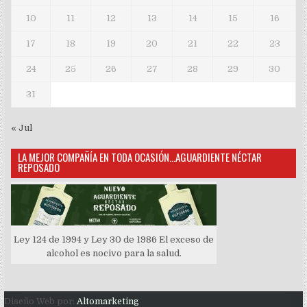
10
11
12
13
14
15
16
17
18
19
20
21
22
23
24
25
26
27
28
29
30
31
« Jul
LA MEJOR COMPAÑÍA EN TODA OCASIÓN…AGUARDIENTE NÉCTAR
REPOSADO
Ley 124 de 1994 y Ley 30 de 1986 El exceso de
alcohol es nocivo para la salud.
Diseño Web por:
Altomarketing