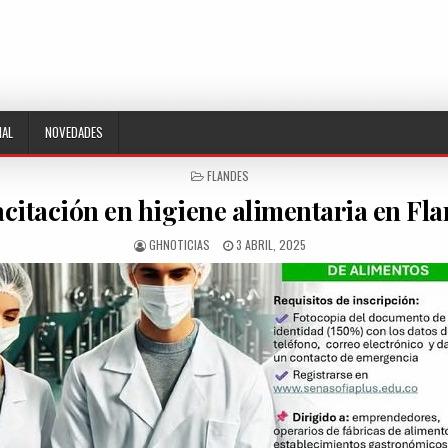
NAL
NOVEDADES
POSTED
FLANDES
IN
citación en higiene alimentaria en Fla
AUTHOR:
PUBLISHED
GHNOTICIAS
3 ABRIL, 2025
DATE: