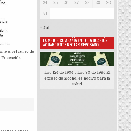
24
25
26
27
28
29
30
31
« Jul
LA MEJOR COMPAÑÍA EN TODA OCASIÓN…
AGUARDIENTE NÉCTAR REPOSADO
irte en el curso de
e Educación,
Ley 124 de 1994 y Ley 30 de 1986 El
exceso de alcohol es nocivo para la
salud.