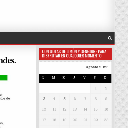
CON GOTAS DE LIMÓN Y GENGIBRE PARA
DISFRUTAR EN CUALQUIER MOMENTO.
ndes.
agosto 2026
L
M
X
J
V
S
D
1
2
3
4
5
6
7
8
9
10
11
12
13
14
15
16
17
18
19
20
21
22
23