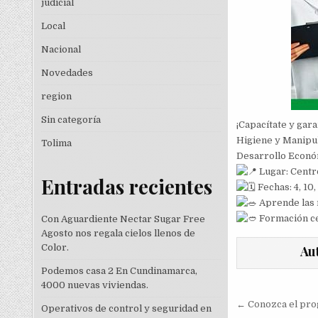
judicial
Local
Nacional
Novedades
region
Sin categoría
¡Capacítate y gara
Higiene y Manipul
Tolima
Desarrollo Económ
Lugar: Centro
Entradas recientes
Fechas: 4, 10, 
Aprende las m
Formación cer
Con Aguardiente Nectar Sugar Free
Agosto nos regala cielos llenos de
Color.
Au
Podemos casa 2 En Cundinamarca,
4000 nuevas viviendas.
Navegac
← Conozca el pro
Operativos de control y seguridad en