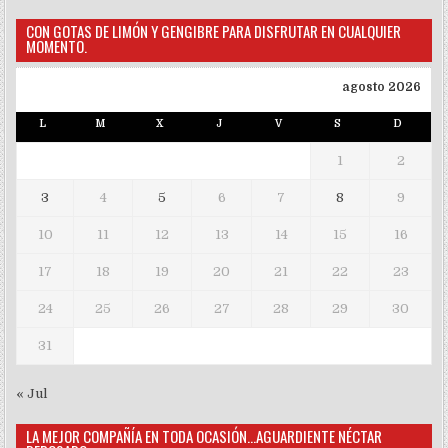
CON GOTAS DE LIMÓN Y GENGIBRE PARA DISFRUTAR EN CUALQUIER
MOMENTO.
agosto 2026
L
M
X
J
V
S
D
1
2
3
4
5
6
7
8
9
10
11
12
13
14
15
16
17
18
19
20
21
22
23
24
25
26
27
28
29
30
31
« Jul
LA MEJOR COMPAÑÍA EN TODA OCASIÓN…AGUARDIENTE NÉCTAR