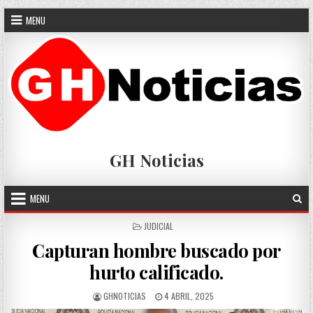
Skip
MENU
to
content
GH Noticias
MENU
POSTED
JUDICIAL
IN
Capturan hombre buscado por
hurto calificado.
AUTHOR:
PUBLISHED
GHNOTICIAS
4 ABRIL, 2025
DATE: