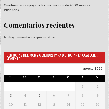
Cundinamarca apoyará la construcción de 4000 nuevas
viviendas.
Comentarios recientes
No hay comentarios que mostrar.
CON GOTAS DE LIMÓN Y GENGIBRE PARA DISFRUTAR EN CUALQUIER
MOMENTO.
agosto 2026
L
M
X
J
V
S
D
1
2
3
4
5
6
7
8
9
10
11
12
13
14
15
16