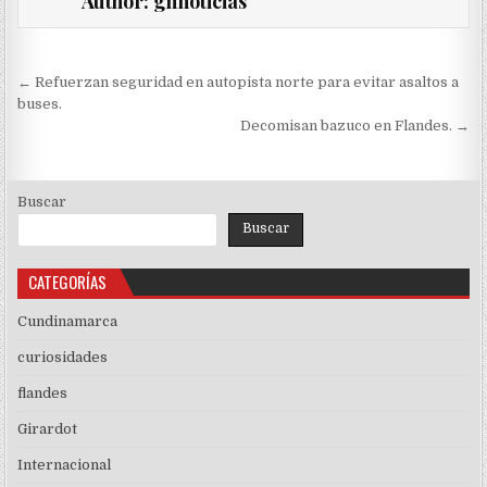
Author:
ghnoticias
Navegación
← Refuerzan seguridad en autopista norte para evitar asaltos a
de
buses.
Decomisan bazuco en Flandes. →
entradas
Buscar
Buscar
CATEGORÍAS
Cundinamarca
curiosidades
flandes
Girardot
Internacional