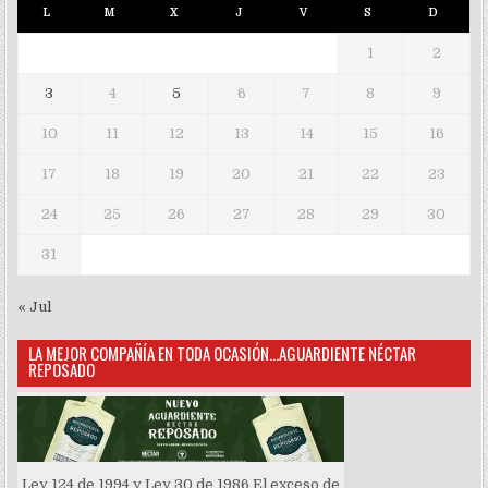
L
M
X
J
V
S
D
1
2
3
4
5
6
7
8
9
10
11
12
13
14
15
16
17
18
19
20
21
22
23
24
25
26
27
28
29
30
31
« Jul
LA MEJOR COMPAÑÍA EN TODA OCASIÓN…AGUARDIENTE NÉCTAR
REPOSADO
Ley 124 de 1994 y Ley 30 de 1986 El exceso de