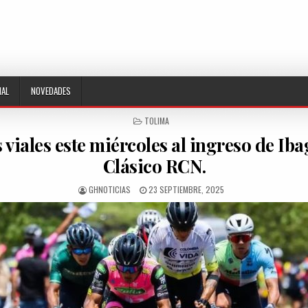
NAL
NOVEDADES
POSTED
TOLIMA
IN
 viales este miércoles al ingreso de Ib
Clásico RCN.
AUTHOR:
PUBLISHED
GHNOTICIAS
23 SEPTIEMBRE, 2025
DATE: