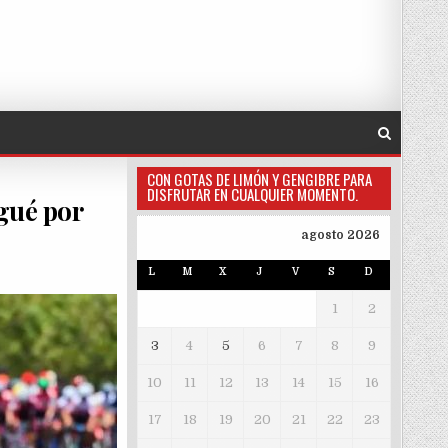
CON GOTAS DE LIMÓN Y GENGIBRE PARA
DISFRUTAR EN CUALQUIER MOMENTO.
agué por
agosto 2026
L
M
X
J
V
S
D
1
2
3
4
5
6
7
8
9
10
11
12
13
14
15
16
17
18
19
20
21
22
23