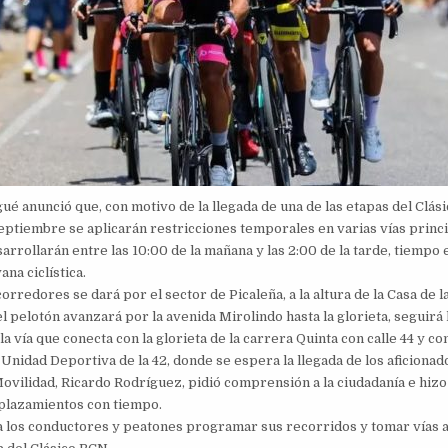
gué anunció que, con motivo de la llegada de una de las etapas del Clás
eptiembre se aplicarán restricciones temporales en varias vías princip
arrollarán entre las 10:00 de la mañana y las 2:00 de la tarde, tiempo
ana ciclística.
corredores se dará por el sector de Picaleña, a la altura de la Casa de 
 pelotón avanzará por la avenida Mirolindo hasta la glorieta, seguirá 
la vía que conecta con la glorieta de la carrera Quinta con calle 44 y con
Unidad Deportiva de la 42, donde se espera la llegada de los aficionad
Movilidad, Ricardo Rodríguez, pidió comprensión a la ciudadanía e hizo
splazamientos con tiempo.
los conductores y peatones programar sus recorridos y tomar vías a