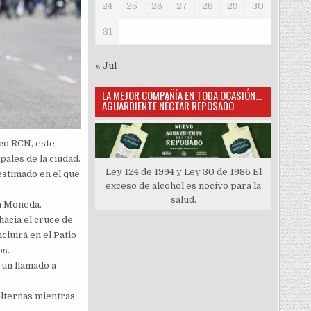
24
25
26
27
28
29
30
31
« Jul
LA MEJOR COMPAÑÍA EN TODA OCASIÓN…
AGUARDIENTE NÉCTAR REPOSADO
ico RCN, este
ales de la ciudad.
Ley 124 de 1994 y Ley 30 de 1986 El
 estimado en el que
exceso de alcohol es nocivo para la
salud.
la Moneda.
hacia el cruce de
cluirá en el Patio
os.
 un llamado a
lternas mientras