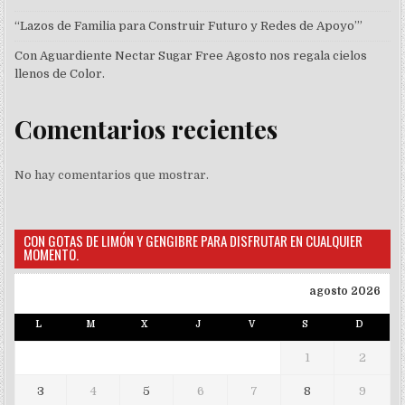
“Lazos de Familia para Construir Futuro y Redes de Apoyo’”
Con Aguardiente Nectar Sugar Free Agosto nos regala cielos
llenos de Color.
Comentarios recientes
No hay comentarios que mostrar.
CON GOTAS DE LIMÓN Y GENGIBRE PARA DISFRUTAR EN CUALQUIER
MOMENTO.
agosto 2026
L
M
X
J
V
S
D
1
2
3
4
5
6
7
8
9