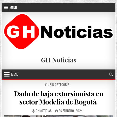
Skip
MENU
to
content
GH Noticias
MENU
POSTED
SIN CATEGORÍA
IN
Dado de baja extorsionista en
sector Modelia de Bogotá.
AUTHOR:
PUBLISHED
GHNOTICIAS
26 FEBRERO, 2024
DATE: