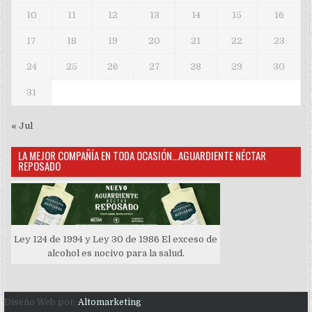
10
11
12
13
14
15
16
17
18
19
20
21
22
23
24
25
26
27
28
29
30
31
« Jul
LA MEJOR COMPAÑÍA EN TODA OCASIÓN…AGUARDIENTE NÉCTAR
REPOSADO
Ley 124 de 1994 y Ley 30 de 1986 El exceso de
alcohol es nocivo para la salud.
Diseño Web por:
Altomarketing