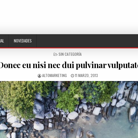
NAL
NOVEDADES
POSTED
SIN CATEGORÍA
IN
Donec eu nisi nec dui pulvinar vulputat
AUTHOR:
PUBLISHED
ALTOMARKETING
11 MARZO, 2013
DATE: