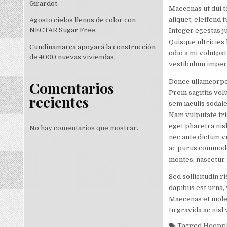
Girardot.
Maecenas ut dui t
aliquet, eleifend 
Agosto cielos llenos de color con
NECTAR Sugar Free.
Integer egestas ju
Quisque ultricies 
Cundinamarca apoyará la construcción
odio a mi volutpat
de 4000 nuevas viviendas.
vestibulum imperdi
Donec ullamcorper,
Comentarios
Proin sagittis vol
recientes
sem iaculis sodale
Nam vulputate tris
eget pharetra nisl
No hay comentarios que mostrar.
nec ante dictum v
ac purus commodo,
montes, nascetur 
Sed sollicitudin r
dapibus est urna,
Maecenas et moles
In gravida ac nisl v
Tagged
Hoopp