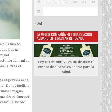
24
25
26
27
28
29
30
31
« Jul
LA MEJOR COMPAÑÍA EN TODA OCASIÓN…
AGUARDIENTE NÉCTAR REPOSADO
 quis nisi ac,
, dapibus ac
em vel
Sed interdum, mi ac
Ley 124 de 1994 y Ley 30 de 1986 El
purus. Cras et
exceso de alcohol es nocivo para la
salud.
s et gravida urna,
st. Donec facilisis
accumsan magna
que aliquet laoreet
 vehicula. Donec