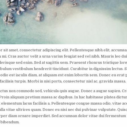
sit amet, consectetur adipiscing elit. Pellentesque nibh elit, accumsan
mi. Cras auctor velit a urna varius feugiat sed vel nibh. Mauris leo dui
lerisque sed enim. Sed at sagittis sem. Praesent rhoncus tristique lor
ibulum vestibulum hendrerit tincidunt. Curabitur in dignissim lectus. 
 odio est iaculis diam, at aliquam est enim lobortis sem. Donec eu erat 
 facilisis turpis. Morbi in nisi porta, consectetur nisl ac, gravida massa.
uctus non commodo sed, vehicula quis augue. Donec a augue sapien. Cra
. Proin aliquam pretium massa ac dapibus. In hac habitasse platea dictum
ed elementum lacus facilisis a. Pellentesque congue massa odio, vitae 
lla vitae ultrices quam. Donec eu nisi nec dui pulvinar vulputate. Quis
orper diam ornare imperdiet. Sed accumsan dolor vitae dui fermentum
m bibendum.