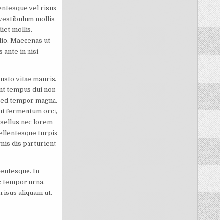
entesque vel risus
 vestibulum mollis.
iet mollis.
odio. Maecenas ut
 ante in nisi
justo vitae mauris.
ent tempus dui non
s sed tempor magna.
dui fermentum orci,
asellus nec lorem
pellentesque turpis
is dis parturient
lentesque. In
ac tempor urna.
risus aliquam ut.