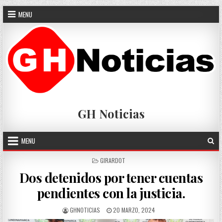
Skip
MENU
to
content
GH Noticias
MENU
POSTED
GIRARDOT
IN
Dos detenidos por tener cuentas
pendientes con la justicia.
AUTHOR:
PUBLISHED
GHNOTICIAS
20 MARZO, 2024
DATE: