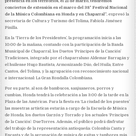
presencia en los territorios, el 21 de marzo, tendremos
conciertos de extensión en el marco del 38° Festival Nacional
de la Música Colombiana en Honda y en Chaparral”
, expresó la
secretaria de Cultura y Turismo del Tolima, Fabiola Jiménez
Pinilla.
En la ‘Tierra de los Presidentes’, la programación inicia a las
10:00 de la mañana, contando con la participación de la Banda
Municipal de Chaparral, los Duetos ‘Príncipes de la Canción’
Tradiciones, integrado por el chaparraluno Aldemar Barragán y
el huilense Hugo Bautista; Armonizando Dúo, del Huila; Entre
Cantos, del Tolima, y la agrupación con reconocimiento nacional
e internacional: La Gran Rondalla Colombiana.
Por su parte, al son de bambucos, sanjuaneros, porros y
cumbias, Honda tendrá la celebración a las 3:00 de la tarde en la
Plaza de las Américas. Para la fiesta en ‘La ciudad de los puentes’
las muestras artísticas estarán a cargo de la Escuela de Música
de Honda; los duetos Garzón y Torrado y los actuales ‘Príncipes
de la Canción’: DueTorres. Además, el público podrá disfrutar
del trabajo de la representación antioqueña: Colombia Canta y
Encanta y de la agrupación de música de gaitas y tambores más