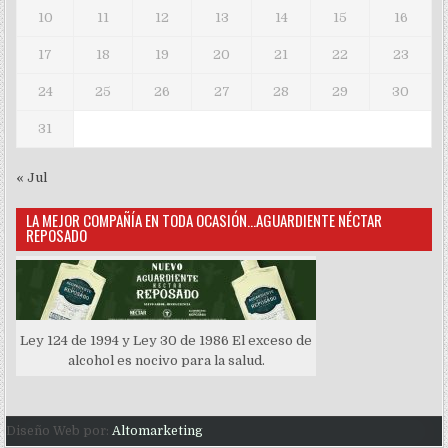
10
11
12
13
14
15
16
17
18
19
20
21
22
23
24
25
26
27
28
29
30
31
« Jul
LA MEJOR COMPAÑÍA EN TODA OCASIÓN…AGUARDIENTE NÉCTAR
REPOSADO
Ley 124 de 1994 y Ley 30 de 1986 El exceso de
alcohol es nocivo para la salud.
Diseño Web por:
Altomarketing