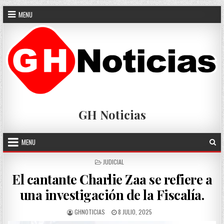
Skip
MENU
to
content
GH Noticias
MENU
POSTED
JUDICIAL
IN
El cantante Charlie Zaa se refiere a
una investigación de la Fiscalía.
AUTHOR:
PUBLISHED
GHNOTICIAS
8 JULIO, 2025
DATE: