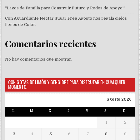
“Lazos de Familia para Construir Futuro y Redes de Apoyo’”
Con Aguardiente Nectar Sugar Free Agosto nos regala cielos
llenos de Color.
Comentarios recientes
No hay comentarios que mostrar.
CON GOTAS DE LIMÓN Y GENGIBRE PARA DISFRUTAR EN CUALQUIER
MOMENTO.
agosto 2026
L
M
X
J
V
S
D
1
2
3
4
5
6
7
8
9