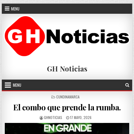
Skip
MENU
to
content
GH Noticias
MENU
POSTED
CUNDINAMARCA
IN
El combo que prende la rumba.
AUTHOR:
PUBLISHED
GHNOTICIAS
17 MAYO, 2026
DATE: