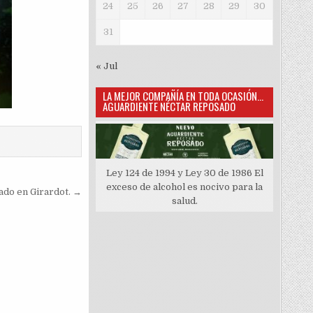
24
25
26
27
28
29
30
31
« Jul
LA MEJOR COMPAÑÍA EN TODA OCASIÓN…
AGUARDIENTE NÉCTAR REPOSADO
Ley 124 de 1994 y Ley 30 de 1986 El
exceso de alcohol es nocivo para la
ado en Girardot. →
salud.