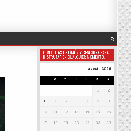
CON GOTAS DE LIMÓN Y GENGIBRE PARA
DISFRUTAR EN CUALQUIER MOMENTO.
agosto 2026
L
M
X
J
V
S
D
1
2
3
4
5
6
7
8
9
10
11
12
13
14
15
16
17
18
19
20
21
22
23