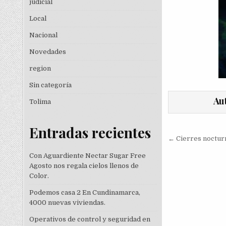
judicial
Local
Nacional
Novedades
region
Sin categoría
Au
Tolima
Entradas recientes
Navegac
← Cierres nocturn
de
Con Aguardiente Nectar Sugar Free
entradas
Agosto nos regala cielos llenos de
Color.
Podemos casa 2 En Cundinamarca,
4000 nuevas viviendas.
Operativos de control y seguridad en