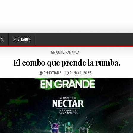
NAL
NOVEDADES
POSTED
CUNDINAMARCA
IN
El combo que prende la rumba.
AUTHOR:
PUBLISHED
GHNOTICIAS
21 MAYO, 2026
DATE: