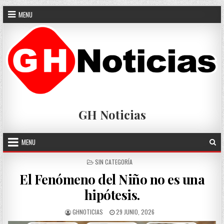
Skip
MENU
to
content
GH Noticias
MENU
POSTED
SIN CATEGORÍA
IN
El Fenómeno del Niño no es una
hipótesis.
AUTHOR:
PUBLISHED
GHNOTICIAS
29 JUNIO, 2026
DATE: