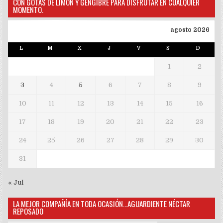
CON GOTAS DE LIMÓN Y GENGIBRE PARA DISFRUTAR EN CUALQUIER
MOMENTO.
agosto 2026
L
M
X
J
V
S
D
1
2
3
4
5
6
7
8
9
10
11
12
13
14
15
16
17
18
19
20
21
22
23
24
25
26
27
28
29
30
31
« Jul
LA MEJOR COMPAÑÍA EN TODA OCASIÓN…AGUARDIENTE NÉCTAR
REPOSADO