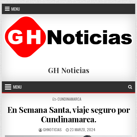
Skip
MENU
to
content
GH Noticias
MENU
POSTED
CUNDINAMARCA
IN
En Semana Santa, viaje seguro por
Cundinamarca.
AUTHOR:
PUBLISHED
GHNOTICIAS
23 MARZO, 2024
DATE: