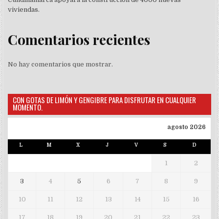
viviendas.
Comentarios recientes
No hay comentarios que mostrar.
CON GOTAS DE LIMÓN Y GENGIBRE PARA DISFRUTAR EN CUALQUIER
MOMENTO.
agosto 2026
L
M
X
J
V
S
D
1
2
3
4
5
6
7
8
9
10
11
12
13
14
15
16
17
18
19
20
21
22
23