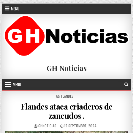
Skip
MENU
to
content
GH Noticias
MENU
POSTED
FLANDES
IN
Flandes ataca criaderos de
zancudos .
AUTHOR:
PUBLISHED
GHNOTICIAS
12 SEPTIEMBRE, 2024
DATE: