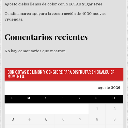
Agosto cielos llenos de color con NECTAR Sugar Free.
Cundinamarca apoyará la construcción de 4000 nuevas
viviendas.
Comentarios recientes
No hay comentarios que mostrar.
CON GOTAS DE LIMÓN Y GENGIBRE PARA DISFRUTAR EN CUALQUIER
MOMENTO.
agosto 2026
L
M
X
J
V
S
D
1
2
3
4
5
6
7
8
9