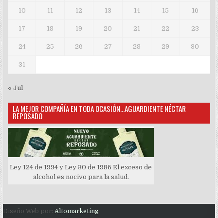
10
11
12
13
14
15
16
17
18
19
20
21
22
23
24
25
26
27
28
29
30
31
« Jul
LA MEJOR COMPAÑÍA EN TODA OCASIÓN…AGUARDIENTE NÉCTAR
REPOSADO
Ley 124 de 1994 y Ley 30 de 1986 El exceso de
alcohol es nocivo para la salud.
Diseño Web por:
Altomarketing