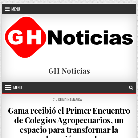
Skip
MENU
to
content
GH Noticias
MENU
POSTED
CUNDINAMARCA
IN
Gama recibió el Primer Encuentro
de Colegios Agropecuarios, un
espacio para transformar la