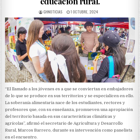
educación rural.
AUTHOR:
PUBLISHED
GHNOTICIAS
1 OCTUBRE, 2024
DATE:
“El llamado a los jóvenes es a que se conviertan en embajadores
de lo que se produce en sus territorios y se especialicen en ello.
La soberanía alimentaria nace de los estudiantes, rectores y
profesores que, con su enseñanza, promueven una apropiación
del territorio basada en sus características climáticas y
agrícolas”, afirmó el secretario de Agricultura y Desarrollo
Rural, Marcos Barrero, durante su intervención como panelista
en el encuentro.