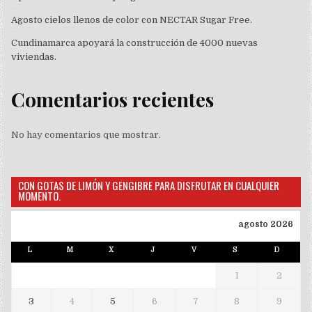
Agosto cielos llenos de color con NECTAR Sugar Free.
Cundinamarca apoyará la construcción de 4000 nuevas
viviendas.
Comentarios recientes
No hay comentarios que mostrar.
CON GOTAS DE LIMÓN Y GENGIBRE PARA DISFRUTAR EN CUALQUIER
MOMENTO.
agosto 2026
L
M
X
J
V
S
D
1
2
3
4
5
6
7
8
9