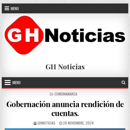
Skip
MENU
to
content
GH Noticias
MENU
POSTED
CUNDINAMARCA
IN
Gobernación anuncia rendición de
cuentas.
AUTHOR:
PUBLISHED
GHNOTICIAS
20 NOVIEMBRE, 2024
DATE: