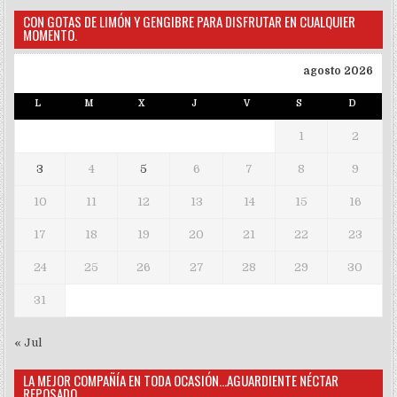
CON GOTAS DE LIMÓN Y GENGIBRE PARA DISFRUTAR EN CUALQUIER
MOMENTO.
agosto 2026
L
M
X
J
V
S
D
1
2
3
4
5
6
7
8
9
10
11
12
13
14
15
16
17
18
19
20
21
22
23
24
25
26
27
28
29
30
31
« Jul
LA MEJOR COMPAÑÍA EN TODA OCASIÓN…AGUARDIENTE NÉCTAR
REPOSADO