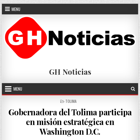
Skip
MENU
to
content
GH Noticias
MENU
POSTED
TOLIMA
IN
Gobernadora del Tolima participa
en misión estratégica en
Washington D.C.