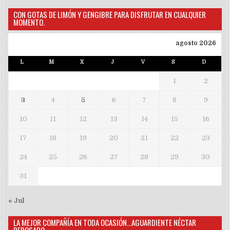
CON GOTAS DE LIMÓN Y GENGIBRE PARA DISFRUTAR EN CUALQUIER
MOMENTO.
agosto 2026
L
M
X
J
V
S
D
1
2
3
4
5
6
7
8
9
10
11
12
13
14
15
16
17
18
19
20
21
22
23
24
25
26
27
28
29
30
31
« Jul
LA MEJOR COMPAÑÍA EN TODA OCASIÓN…AGUARDIENTE NÉCTAR