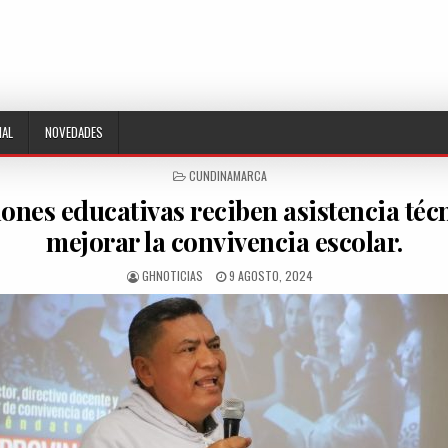
NAL
NOVEDADES
POSTED
CUNDINAMARCA
IN
iones educativas reciben asistencia téc
mejorar la convivencia escolar.
AUTHOR:
PUBLISHED
GHNOTICIAS
9 AGOSTO, 2024
DATE: