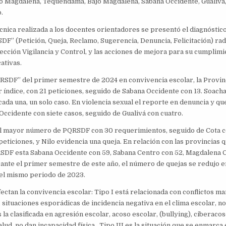
to Magdalena, Tequendama, Bajo Magdalena, Sabana Occidente, Gualivá
.
écnica realizada a los docentes orientadores se presentó el diagnóstico
DF” (Petición, Queja, Reclamo, Sugerencia, Denuncia, Felicitación) rad
ección Vigilancia y Control, y las acciones de mejora para su cumplimi
ativas.
RSDF” del primer semestre de 2024 en convivencia escolar, la Provin
 índice, con 21 peticiones, seguido de Sabana Occidente con 13. Soach
ada una, un solo caso. En violencia sexual el reporte en denuncia y quej
Occidente con siete casos, seguido de Gualivá con cuatro.
el mayor número de PQRSDF con 30 requerimientos, seguido de Cota c
peticiones, y Nilo evidencia una queja. En relación con las provincias
RSDF esta Sabana Occidente con 59, Sabana Centro con 52, Magdalena 
ante el primer semestre de este año, el número de quejas se redujo e
el mismo periodo de 2023.
ectan la convivencia escolar: Tipo I está relacionada con conflictos m
situaciones esporádicas de incidencia negativa en el clima escolar, n
s la clasificada en agresión escolar, acoso escolar, (bullying), ciberacos
alud, no dan incapacidad física. Tipo III es la situación que se enmarca