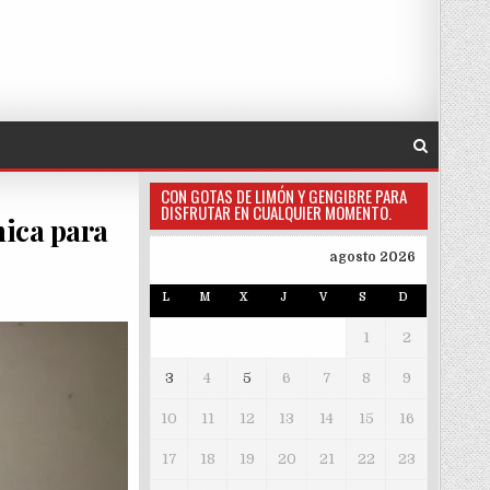
CON GOTAS DE LIMÓN Y GENGIBRE PARA
DISFRUTAR EN CUALQUIER MOMENTO.
nica para
agosto 2026
L
M
X
J
V
S
D
1
2
3
4
5
6
7
8
9
10
11
12
13
14
15
16
17
18
19
20
21
22
23