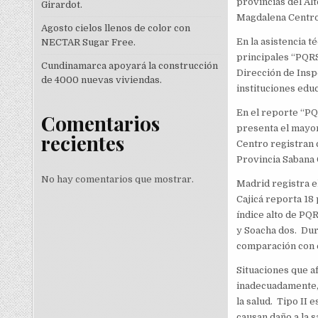
provincias del Al
Girardot.
Magdalena Centro
Agosto cielos llenos de color con
En la asistencia t
NECTAR Sugar Free.
principales “PQRS
Cundinamarca apoyará la construcción
Dirección de Insp
de 4000 nuevas viviendas.
instituciones educ
En el reporte “PQ
Comentarios
presenta el mayor
recientes
Centro registran c
Provincia Sabana 
No hay comentarios que mostrar.
Madrid registra 
Cajicá reporta 18 
índice alto de PQ
y Soacha dos. Dur
comparación con 
Situaciones que af
inadecuadamente, 
la salud. Tipo II e
causan daño a la s