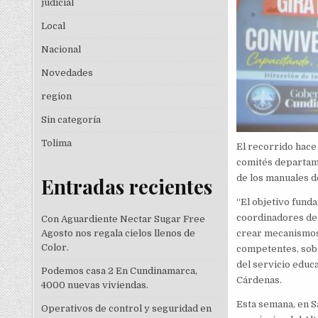
judicial
Local
Nacional
Novedades
region
Sin categoría
Tolima
El recorrido hace 
comités departame
de los manuales de
Entradas recientes
“El objetivo fund
coordinadores de 
Con Aguardiente Nectar Sugar Free
crear mecanismos 
Agosto nos regala cielos llenos de
Color.
competentes, sobr
del servicio educa
Podemos casa 2 En Cundinamarca,
Cárdenas.
4000 nuevas viviendas.
Esta semana, en S
Operativos de control y seguridad en