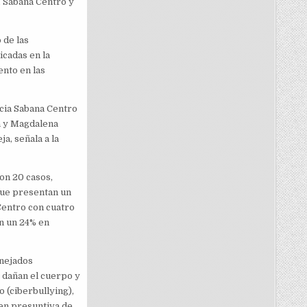
, Sabana Centro y
 de las
icadas en la
ento en las
cia Sabana Centro
a y Magdalena
a, señala a la
on 20 casos,
 que presentan un
Centro con cuatro
n un 24% en
anejados
o dañan el cuerpo y
o (ciberbullying),
 en presuntiva de