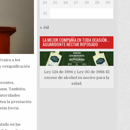
24
25
26
27
28
29
30
31
« Jul
LA MEJOR COMPAÑÍA EN TODA OCASIÓN…
AGUARDIENTE NÉCTAR REPOSADO
cnica a los
 resignificación
Ley 124 de 1994 y Ley 30 de 1986 El
exceso de alcohol es nocivo para la
ocentes,
salud.
anas. También,
autoridades
ten la prestación
ustín Devia
tado en las