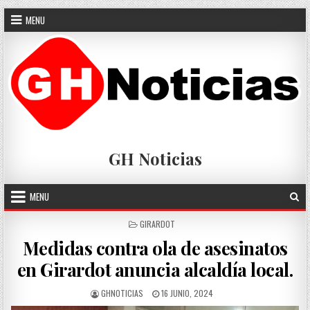
Skip
MENU
to
content
GH Noticias
MENU
POSTED
GIRARDOT
IN
Medidas contra ola de asesinatos
en Girardot anuncia alcaldía local.
AUTHOR:
PUBLISHED
GHNOTICIAS
16 JUNIO, 2024
DATE: