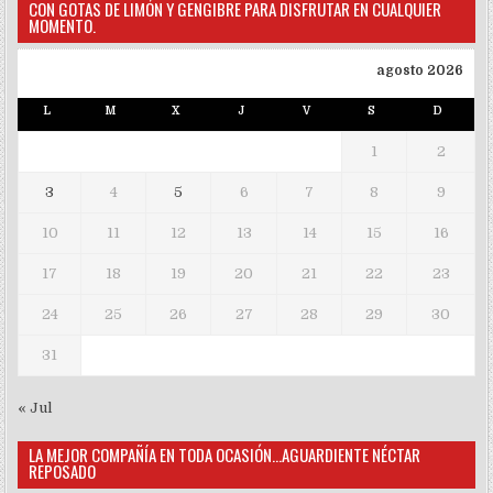
CON GOTAS DE LIMÓN Y GENGIBRE PARA DISFRUTAR EN CUALQUIER
MOMENTO.
agosto 2026
L
M
X
J
V
S
D
1
2
3
4
5
6
7
8
9
10
11
12
13
14
15
16
17
18
19
20
21
22
23
24
25
26
27
28
29
30
31
« Jul
LA MEJOR COMPAÑÍA EN TODA OCASIÓN…AGUARDIENTE NÉCTAR
REPOSADO