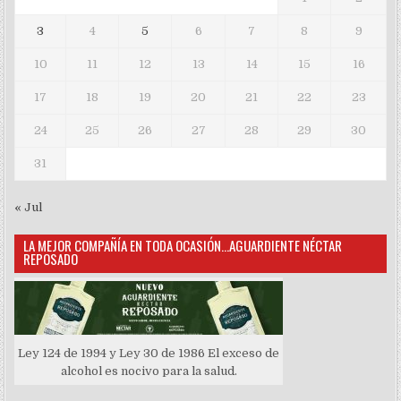
3
4
5
6
7
8
9
10
11
12
13
14
15
16
17
18
19
20
21
22
23
24
25
26
27
28
29
30
31
« Jul
LA MEJOR COMPAÑÍA EN TODA OCASIÓN…AGUARDIENTE NÉCTAR
REPOSADO
Ley 124 de 1994 y Ley 30 de 1986 El exceso de
alcohol es nocivo para la salud.