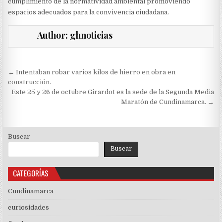
cumplimiento de la normatividad ambiental promoviendo
espacios adecuados para la convivencia ciudadana.
Author:
ghnoticias
Navegación
← Intentaban robar varios kilos de hierro en obra en
de
construcción.
Este 25 y 26 de octubre Girardot es la sede de la Segunda Media
entradas
Maratón de Cundinamarca. →
Buscar
Buscar
CATEGORÍAS
Cundinamarca
curiosidades