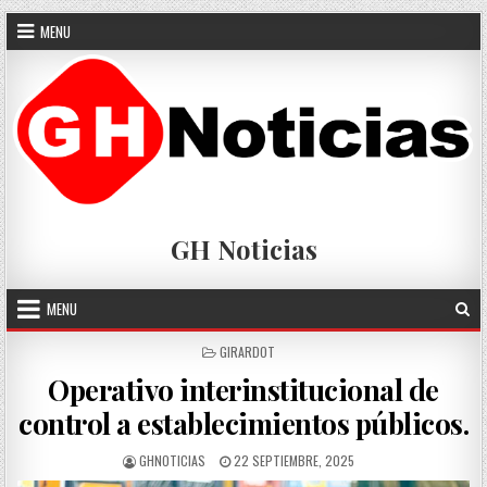
Skip
MENU
to
content
GH Noticias
MENU
POSTED
GIRARDOT
IN
Operativo interinstitucional de
control a establecimientos públicos.
AUTHOR:
PUBLISHED
GHNOTICIAS
22 SEPTIEMBRE, 2025
DATE: