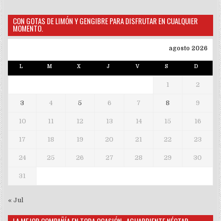
CON GOTAS DE LIMÓN Y GENGIBRE PARA DISFRUTAR EN CUALQUIER
MOMENTO.
agosto 2026
L
M
X
J
V
S
D
1
2
3
4
5
6
7
8
9
10
11
12
13
14
15
16
17
18
19
20
21
22
23
24
25
26
27
28
29
30
31
« Jul
LA MEJOR COMPAÑÍA EN TODA OCASIÓN…AGUARDIENTE NÉCTAR