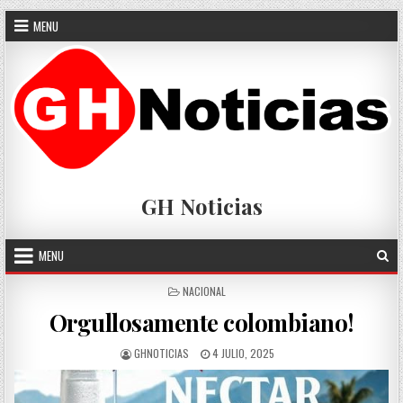
Skip
MENU
to
content
GH Noticias
MENU
POSTED
NACIONAL
IN
Orgullosamente colombiano!
AUTHOR:
PUBLISHED
GHNOTICIAS
4 JULIO, 2025
DATE: