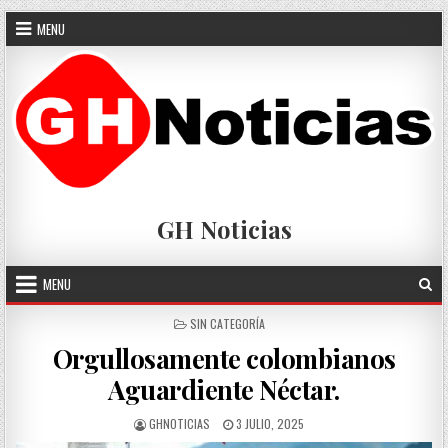
Skip
MENU
to
content
GH Noticias
MENU
POSTED
SIN CATEGORÍA
IN
Orgullosamente colombianos
Aguardiente Néctar.
AUTHOR:
PUBLISHED
GHNOTICIAS
3 JULIO, 2025
DATE: