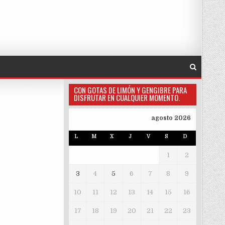
CON GOTAS DE LIMÓN Y GENGIBRE PARA
DISFRUTAR EN CUALQUIER MOMENTO.
agosto 2026
L
M
X
J
V
S
D
1
2
3
4
5
6
7
8
9
10
11
12
13
14
15
16
17
18
19
20
21
22
23