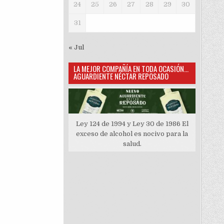
24
25
26
27
28
29
30
31
« Jul
LA MEJOR COMPAÑÍA EN TODA OCASIÓN…
AGUARDIENTE NÉCTAR REPOSADO
Ley 124 de 1994 y Ley 30 de 1986 El
exceso de alcohol es nocivo para la
salud.