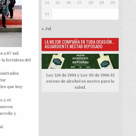
24
25
26
27
28
29
30
31
« Jul
LA MEJOR COMPAÑÍA EN TODA OCASIÓN…
AGUARDIENTE NÉCTAR REPOSADO
n a 87 mil
la fortaleza del
inistrados
Ley 124 de 1994 y Ley 30 de 1986 El
utar
exceso de alcohol es nocivo para la
les que hoy
salud.
o y el
 nuevos
rrollo y
l.