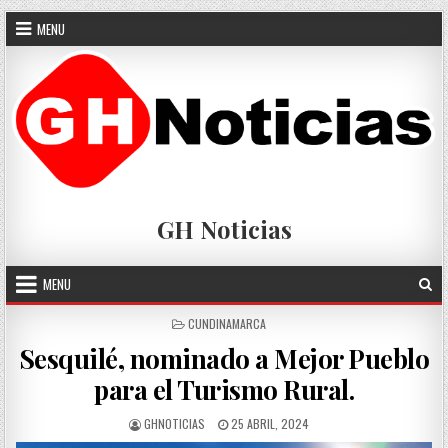
Skip
MENU
to
content
GH Noticias
MENU
POSTED
CUNDINAMARCA
IN
Sesquilé, nominado a Mejor Pueblo
para el Turismo Rural.
AUTHOR:
PUBLISHED
GHNOTICIAS
25 ABRIL, 2024
DATE: