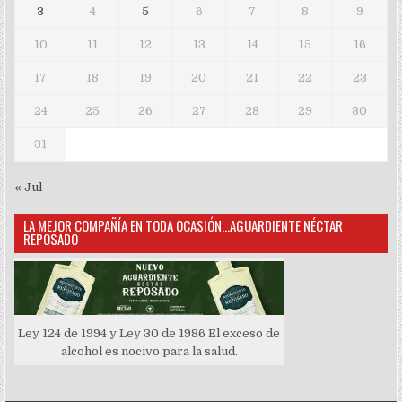
3
4
5
6
7
8
9
10
11
12
13
14
15
16
17
18
19
20
21
22
23
24
25
26
27
28
29
30
31
« Jul
LA MEJOR COMPAÑÍA EN TODA OCASIÓN…AGUARDIENTE NÉCTAR
REPOSADO
Ley 124 de 1994 y Ley 30 de 1986 El exceso de
alcohol es nocivo para la salud.