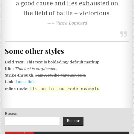
a good cause and lies exhausted on
the field of battle – victorious.
– Vince Lombard
Some other styles
Bold Text:
This text is bolded my default markup.
Itlic:
This text is emphasize.
Strike-through:
I am A strike-through text.
Link:
I am a link
Its an Inline code example
Inline Code:
Buscar
Buscar