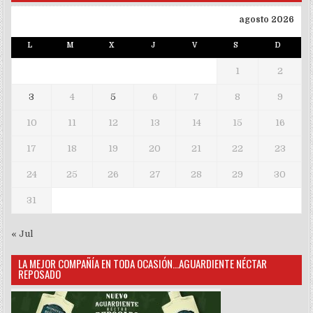
agosto 2026
L
M
X
J
V
S
D
1
2
3
4
5
6
7
8
9
10
11
12
13
14
15
16
17
18
19
20
21
22
23
24
25
26
27
28
29
30
31
« Jul
LA MEJOR COMPAÑÍA EN TODA OCASIÓN…AGUARDIENTE NÉCTAR
REPOSADO