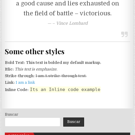
a good cause and lies exhausted on
the field of battle – victorious.
– Vince Lombard
Some other styles
Bold Text:
This text is bolded my default markup.
Itlic:
This text is emphasize.
Strike-through:
I am A strike-through text.
Link:
I am a link
Its an Inline code example
Inline Code:
Buscar
Buscar