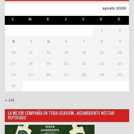
agosto 2026
L
M
X
J
V
S
D
1
2
3
4
5
6
7
8
9
10
11
12
13
14
15
16
17
18
19
20
21
22
23
24
25
26
27
28
29
30
31
« Jul
LA MEJOR COMPAÑÍA EN TODA OCASIÓN…AGUARDIENTE NÉCTAR
REPOSADO