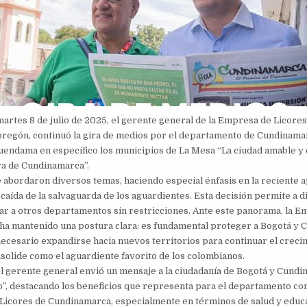
martes 8 de julio de 2025, el gerente general de la Empresa de Licore
regón, continuó la gira de medios por el departamento de Cundinamarc
uendama en específico los municipios de La Mesa “La ciudad amable y c
era de Cundinamarca”.
se abordaron diversos temas, haciendo especial énfasis en la reciente 
a caída de la salvaguarda de los aguardientes. Esta decisión permite a d
ar a otros departamentos sin restricciones. Ante este panorama, la E
a mantenido una postura clara: es fundamental proteger a Bogotá y 
ecesario expandirse hacia nuevos territorios para continuar el creci
solide como el aguardiente favorito de los colombianos.
el gerente general envió un mensaje a la ciudadanía de Bogotá y Cund
”, destacando los beneficios que representa para el departamento c
Licores de Cundinamarca, especialmente en términos de salud y educ