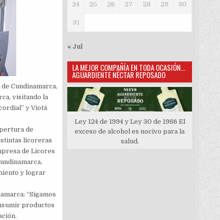
24
25
26
27
28
29
30
31
« Jul
LA MEJOR COMPAÑÍA EN TODA OCASIÓN…
AGUARDIENTE NÉCTAR REPOSADO
s de Cundinamarca,
a, visitando la
ordial” y Viotá
Ley 124 de 1994 y Ley 30 de 1986 El
apertura de
exceso de alcohol es nocivo para la
istintas licoreras
salud.
mpresa de Licores
Cundinamarca,
miento y lograr
inamarca: “Sigamos
onsumir productos
ación.