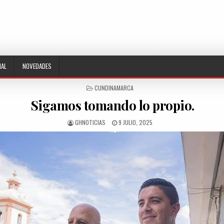
NAL
NOVEDADES
POSTED
CUNDINAMARCA
IN
Sigamos tomando lo propio.
AUTHOR:
PUBLISHED
GHNOTICIAS
9 JULIO, 2025
DATE: