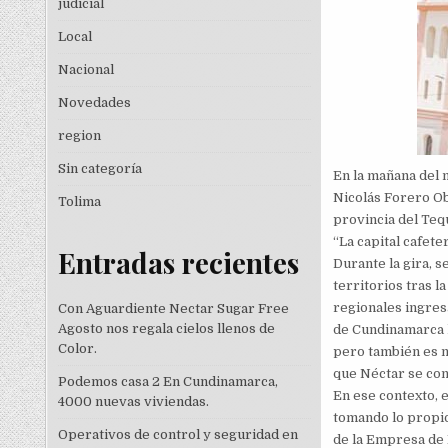
judicial
Local
Nacional
Novedades
region
Sin categoría
En la mañana del 
Nicolás Forero Ob
Tolima
provincia del Teq
“La capital cafet
Entradas recientes
Durante la gira, 
territorios tras l
regionales ingres
Con Aguardiente Nectar Sugar Free
Agosto nos regala cielos llenos de
de Cundinamarca h
Color.
pero también es n
que Néctar se con
Podemos casa 2 En Cundinamarca,
En ese contexto, 
4000 nuevas viviendas.
tomando lo propio
Operativos de control y seguridad en
de la Empresa de 