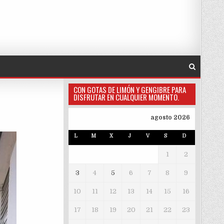
CON GOTAS DE LIMÓN Y GENGIBRE PARA
DISFRUTAR EN CUALQUIER MOMENTO.
agosto 2026
L
M
X
J
V
S
D
1
2
3
4
5
6
7
8
9
10
11
12
13
14
15
16
17
18
19
20
21
22
23