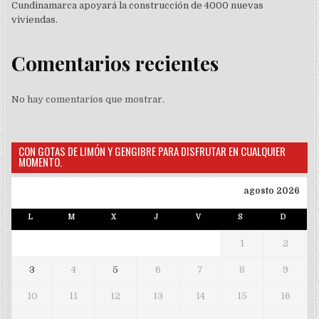
Cundinamarca apoyará la construcción de 4000 nuevas
viviendas.
Comentarios recientes
No hay comentarios que mostrar.
CON GOTAS DE LIMÓN Y GENGIBRE PARA DISFRUTAR EN CUALQUIER
MOMENTO.
agosto 2026
L
M
X
J
V
S
D
1
2
3
4
5
6
7
8
9
10
11
12
13
14
15
16