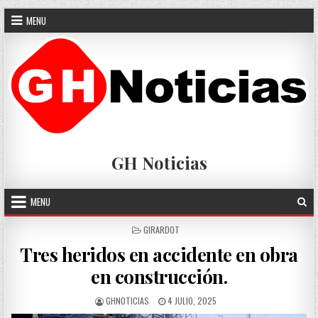
Skip
MENU
to
content
GH Noticias
MENU
POSTED
GIRARDOT
IN
Tres heridos en accidente en obra
en construcción.
AUTHOR:
PUBLISHED
GHNOTICIAS
4 JULIO, 2025
DATE: