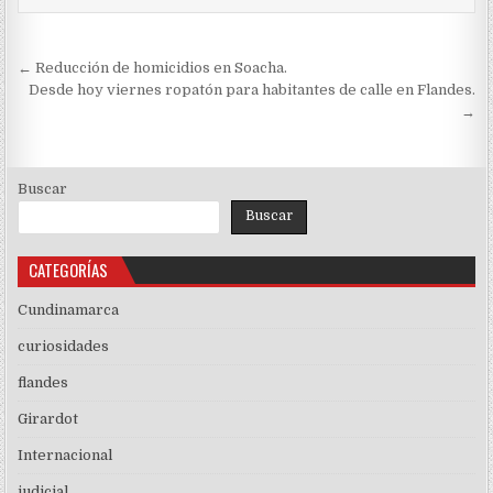
Navegación
← Reducción de homicidios en Soacha.
de
Desde hoy viernes ropatón para habitantes de calle en Flandes.
→
entradas
Buscar
Buscar
CATEGORÍAS
Cundinamarca
curiosidades
flandes
Girardot
Internacional
judicial