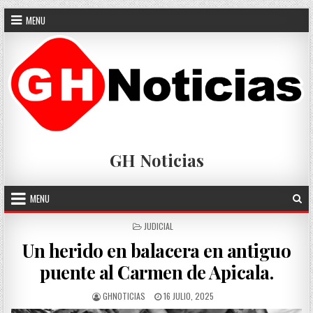
Skip
MENU
to
content
GH Noticias
MENU
POSTED
JUDICIAL
IN
Un herido en balacera en antiguo
puente al Carmen de Apicala.
AUTHOR:
PUBLISHED
GHNOTICIAS
16 JULIO, 2025
DATE: