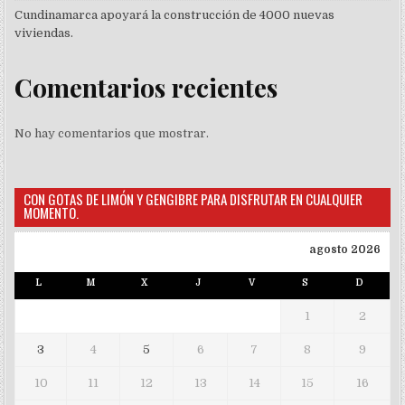
Cundinamarca apoyará la construcción de 4000 nuevas
viviendas.
Comentarios recientes
No hay comentarios que mostrar.
CON GOTAS DE LIMÓN Y GENGIBRE PARA DISFRUTAR EN CUALQUIER
MOMENTO.
agosto 2026
L
M
X
J
V
S
D
1
2
3
4
5
6
7
8
9
10
11
12
13
14
15
16