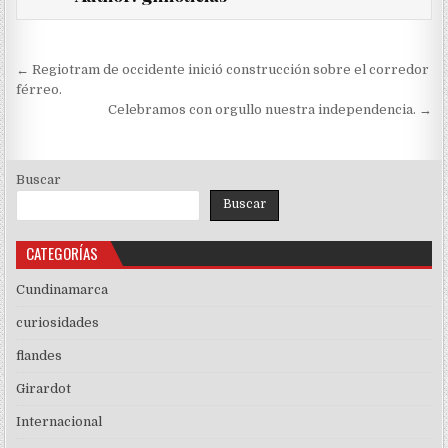
Navegación
← Regiotram de occidente inició construcción sobre el corredor
de
férreo.
Celebramos con orgullo nuestra independencia. →
entradas
Buscar
Buscar
CATEGORÍAS
Cundinamarca
curiosidades
flandes
Girardot
Internacional