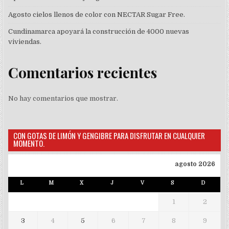
Agosto cielos llenos de color con NECTAR Sugar Free.
Cundinamarca apoyará la construcción de 4000 nuevas
viviendas.
Comentarios recientes
No hay comentarios que mostrar.
CON GOTAS DE LIMÓN Y GENGIBRE PARA DISFRUTAR EN CUALQUIER
MOMENTO.
agosto 2026
L
M
X
J
V
S
D
1
2
3
4
5
6
7
8
9