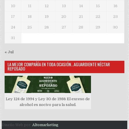
10
11
12
13
14
15
16
17
18
19
20
21
22
23
24
25
26
27
28
29
30
31
« Jul
LA MEJOR COMPAÑÍA EN TODA OCASIÓN…AGUARDIENTE NÉCTAR
REPOSADO
Ley 124 de 1994 y Ley 30 de 1986 El exceso de
alcohol es nocivo para la salud.
Diseño Web por:
Altomarketing