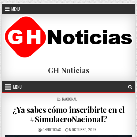
Skip
MENU
to
content
GH Noticias
MENU
POSTED
NACIONAL
IN
¿Ya sabes cómo inscribirte en el
#SimulacroNacional?
AUTHOR:
PUBLISHED
GHNOTICIAS
5 OCTUBRE, 2025
DATE: